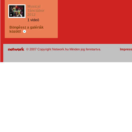
Musical
Tánctábor
2012
1 videó
Böngéssz a galériák
között!
© 2007 Copyright Network.hu Minden jog fenntartva.
Impres