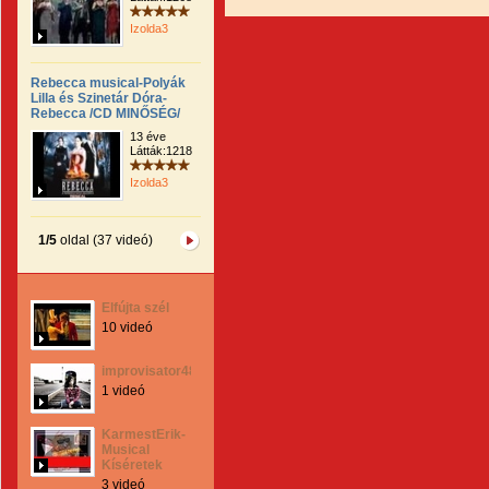
Izolda3
Rebecca musical-Polyák
Lilla és Szinetár Dóra-
Rebecca /CD MINŐSÉG/
13 éve
Látták:1218
Izolda3
1/5
oldal (37 videó)
Elfújta szél
10 videó
improvisator48
1 videó
KarmestErik-
Musical
Kíséretek
3 videó