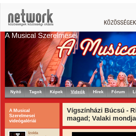
A Musical Szerelmesei
Nyitó
Tagok
Képek
Videók
Hírek
Fórum
L
Vígszínházi Búcsú - R
A Musical
Szerelmesei
magad; Valaki mondj
videógalériái
Izolda