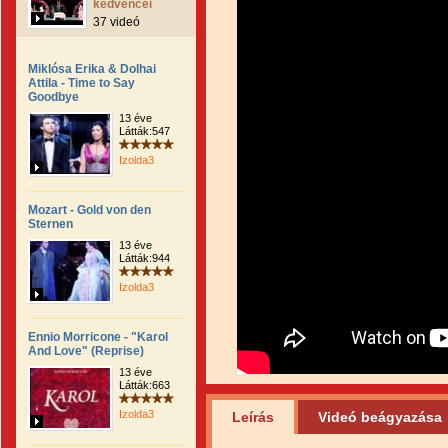
kedvencei
37 videó
Miklósa Erika & Dolhai
Attila - Time to Say
Goodbye
13 éve
Látták:547
Izolda3
Mozart - Gold von den
Sternen
13 éve
Látták:944
Izolda3
Ennio Morricone - "Karol
And Love" (Reprise)
13 éve
Látták:663
Izolda3
Leírás
Videó beágyazása