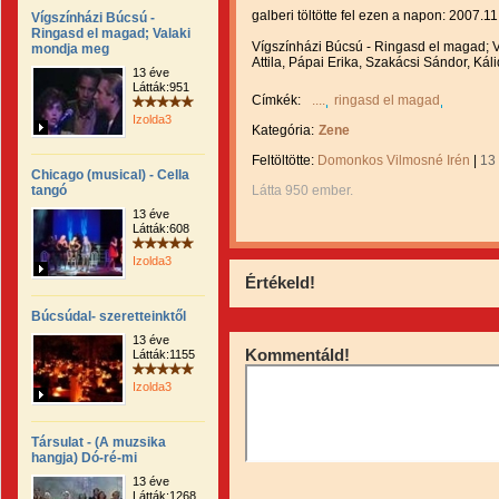
galberi töltötte fel ezen a napon: 2007.11
Vígszínházi Búcsú -
Ringasd el magad; Valaki
Vígszínházi Búcsú - Ringasd el magad; V
mondja meg
Attila, Pápai Erika, Szakácsi Sándor, Kál
13 éve
Látták:951
Címkék:
....
ringasd el magad
Izolda3
Kategória:
Zene
Feltöltötte:
Domonkos Vilmosné Irén
|
13
Chicago (musical) - Cella
tangó
Látta 950 ember.
13 éve
Látták:608
Izolda3
Értékeld!
Búcsúdal- szeretteinktől
13 éve
Kommentáld!
Látták:1155
Izolda3
Társulat - (A muzsika
hangja) Dó-ré-mi
13 éve
Látták:1268