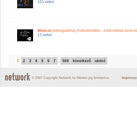
101 videó
Musical
(videógaléria)
,
Instrumentális - ének nélküli zene 
13 videó
1
2
3
4
5
6
7
...
569
következő
utolsó
© 2007 Copyright Network.hu Minden jog fenntartva.
Impress