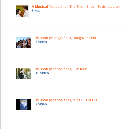
A Musical
(képgaléria)
,
The Thorn Birds - Tövismadarak
8 kép
Musical
(videógaléria)
,
Hangszer Klub
7 videó
Musical
(videógaléria)
,
Film Klub
19 videó
Musical
(videógaléria)
,
N Y U G I KLUB
7 videó