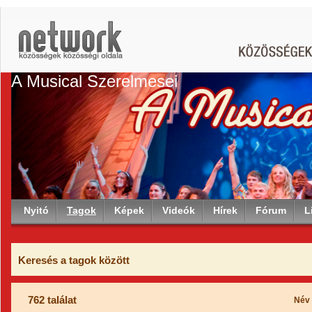
A Musical Szerelmesei
Nyitó
Tagok
Képek
Videók
Hírek
Fórum
L
Keresés a tagok között
762 találat
Név