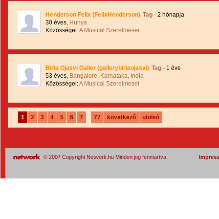
Henderson Felix (FelixHenderson)
Tag
- 2 hónapja
30 éves,
Hunya
Közösségei:
A Musical Szerelmesei
Birla Ojasvi Galler (gallerybirlaojasvi)
Tag
- 1 éve
53 éves,
Bangalore, Karnataka, India
Közösségei:
A Musical Szerelmesei
1
2
3
4
5
6
7
...
77
következő
utolsó
© 2007 Copyright Network.hu Minden jog fenntartva.
Impres