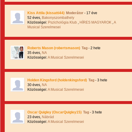
Kiss Attila (kissatti44)
Moderátor
- 17 éve
52 éves,
Bakonyszombathely
Közösségei:
Pszichológia Klub
,
HÍRES MAGYAROK
,
A
Musical Szerelmesei
Roberts Mason (robertsmason)
Tag
- 2 hete
35 éves,
NA
Közösségei:
A Musical Szerelmesei
Holden Kingsford (holdenkingsford)
Tag
- 3 hete
30 éves,
NA
Közösségei:
A Musical Szerelmesei
Oscar Quigley (OscarQuigley15)
Tag
- 3 hete
23 éves,
Nábrád
Közösségei:
A Musical Szerelmesei