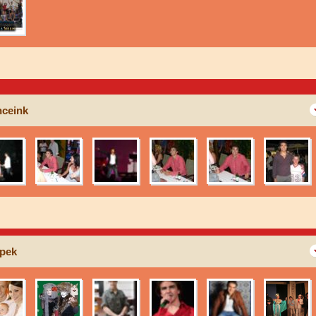
ceink
pek