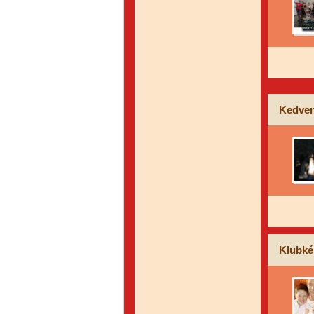
Kedven
Klubké