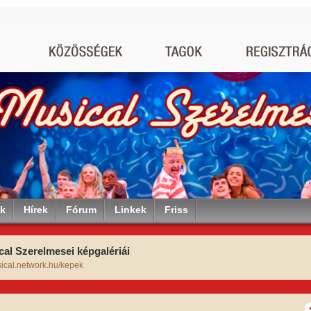
ók
Hírek
Fórum
Linkek
Friss
cal Szerelmesei képgalériái
sical.network.hu/kepek