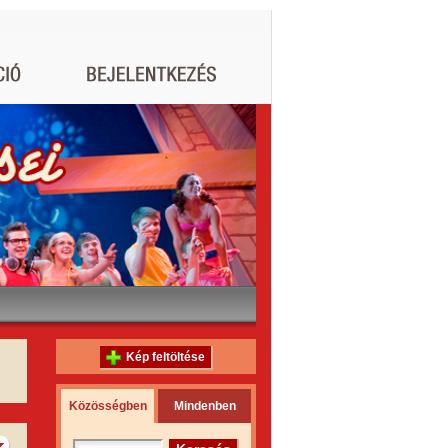
Kép feltöltése
Közösségben
Mindenben