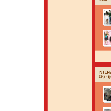
INTENZ
29.) - 