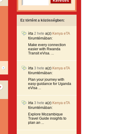
Ez történt a közösségben:
írta
2 hete
a(z)
Kenya eTA
fórumtémában:
Make every connection
easier with Rwanda
Transit eVisa. ...
írta
3 hete
a(z)
Kenya eTA
fórumtémában:
Plan your journey with
easy guidance for Uganda
eVisa ...
írta
3 hete
a(z)
Kenya eTA
fórumtémában:
Explore Mozambique
Travel Guide insights to
plan an ...