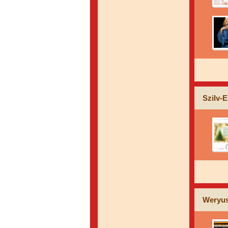
Szilv-E
Weryus