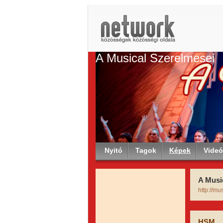
A Musical Szerelmesei
Nyitó
Tagok
Képek
Vide
A Musi
http://mu
HSM