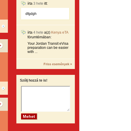
írta
3 hete
itt:
dfgdgh
írta
4 hete
a(z)
Kenya eTA
fórumtémában:
Your Jordan Transit eVisa
preparation can be easier
with ...
Friss események »
Szólj hozzá te is!