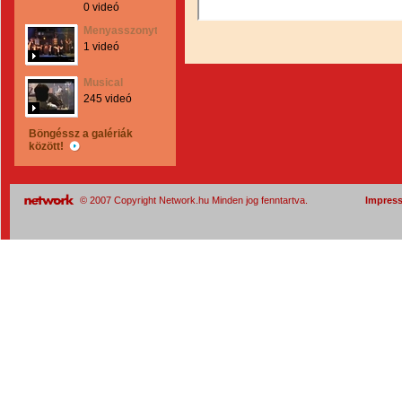
0 videó
Menyasszonytánc
1 videó
Musical
245 videó
Böngéssz a galériák
között!
© 2007 Copyright Network.hu Minden jog fenntartva.
Impres