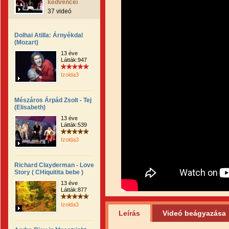
kedvencei
37 videó
Dolhai Atilla: Árnyékdal
(Mozart)
13 éve
Látták:947
Izolda3
Mészáros Árpád Zsolt - Tej
(Elisabeth)
13 éve
Látták:539
Izolda3
Richard Clayderman - Love
Story ( CHiquitita bebe )
13 éve
Látták:877
Izolda3
Leírás
Videó beágyazása