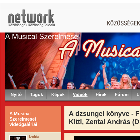
A Musical Szerelmesei
Nyitó
Tagok
Képek
Videók
Hírek
Fórum
L
A dzsungel könyve - F
A Musical
Szerelmesei
Kitti, Zentai András (
videógalériái
Izolda