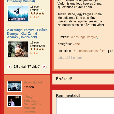
Vized enyhíti szomjam az éjben
Broadway Musical)
Vadon istene légy kegyes úr ma
13 éve
Ifjú őz húsa enyhíti éhem
Látták:579
Tüzek istene, légy kegyes úr ma
Izolda3
Melegítsen a láng és a fény
Szelek istene légy kegyes úr ma
Ne bocsáss ma se házamra vészt
A dzsungel könyve - Finálé:
Demeter Kitti, Zentai
András (DoktoRock)
Címkék:
a dzsungel könyve
13 éve
Kategória:
Zene
Látták:1239
Feltöltötte:
Domonkos Vilmosné Irén
|
13
Izolda3
Látta 1238 ember.
2/5
oldal (37 videó)
Értékeld!
Bereczki Zoli
6 videó
Kommentáld!
Lévay
Szilveszter
Nemzetközi
Musical
verseny