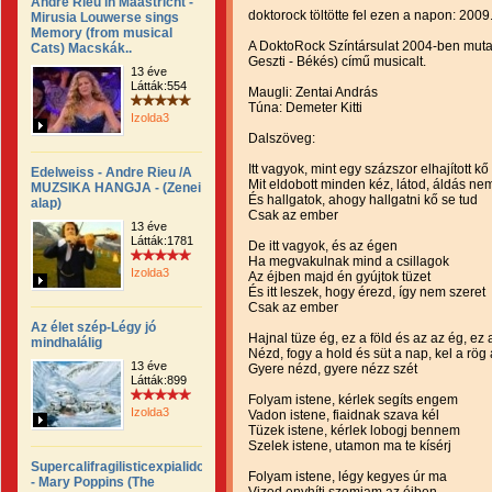
Andre Rieu in Maastricht -
doktorock töltötte fel ezen a napon: 2009
Mirusia Louwerse sings
Memory (from musical
A DoktoRock Színtársulat 2004-ben mutat
Cats) Macskák..
Geszti - Békés) című musicalt.
13 éve
Látták:554
Maugli: Zentai András
Túna: Demeter Kitti
Izolda3
Dalszöveg:
Itt vagyok, mint egy százszor elhajított kő
Edelweiss - Andre Rieu /A
Mit eldobott minden kéz, látod, áldás ne
MUZSIKA HANGJA - (Zenei
És hallgatok, ahogy hallgatni kő se tud
alap)
Csak az ember
13 éve
Látták:1781
De itt vagyok, és az égen
Ha megvakulnak mind a csillagok
Izolda3
Az éjben majd én gyújtok tüzet
És itt leszek, hogy érezd, így nem szeret
Csak az ember
Az élet szép-Légy jó
Hajnal tüze ég, ez a föld és az az ég, ez 
mindhalálig
Nézd, fogy a hold és süt a nap, kel a rög
13 éve
Gyere nézd, gyere nézz szét
Látták:899
Folyam istene, kérlek segíts engem
Izolda3
Vadon istene, fiaidnak szava kél
Tüzek istene, kérlek lobogj bennem
Szelek istene, utamon ma te kísérj
Supercalifragilisticexpialidocious
Folyam istene, légy kegyes úr ma
- Mary Poppins (The