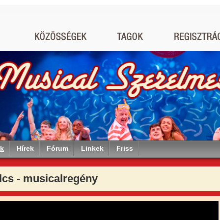
ók
Hírek
Fórum
Linkek
Friss
lcs - musicalregény