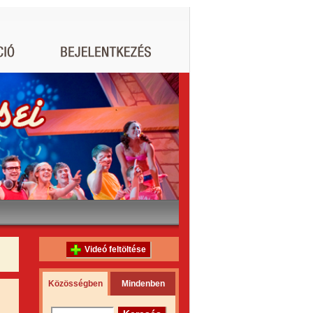
Videó feltöltése
Közösségben
Mindenben