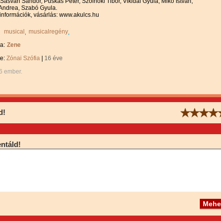
Sasvári Sándor, Puskás Péter, Szolnoki Tibor, Vikidál Gyula, Mikó István,
Andrea, Szabó Gyula.
nformációk, vásárlás: www.akulcs.hu
musical
musicalregény
a:
Zene
te:
Zónai Szófia
|
16 éve
6 ember.
d!
táld!