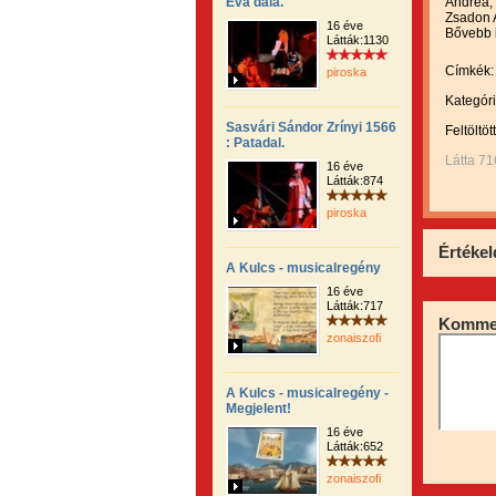
Éva dala.
Andrea, 
Zsadon 
16 éve
Bővebb i
Látták:1130
Címkék:
piroska
Kategóri
Sasvári Sándor Zrínyi 1566
Feltöltöt
: Patadal.
Látta 71
16 éve
Látták:874
piroska
Értékel
A Kulcs - musicalregény
16 éve
Látták:717
Kommen
zonaiszofi
A Kulcs - musicalregény -
Megjelent!
16 éve
Látták:652
zonaiszofi