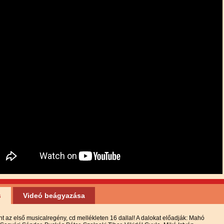
s
Videó beágyazása
t az első musicalregény, cd mellékleten 16 dallal! A dalokat előadják: Mahó