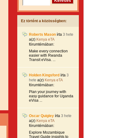
Ez történt a közösségben:
Roberts Mason
írta
3 hete
a(z)
Kenya eTA
fórumtémában:
Make every connection
easier with Rwanda
Transit eVisa. ...
Holden Kingsford
írta
3
hete
a(z)
Kenya eTA
fórumtémában:
Plan your journey with
easy guidance for Uganda
eVisa ...
Oscar Quigley
írta
3 hete
a(z)
Kenya eTA
fórumtémában:
Explore Mozambique
Travel Guide insights to