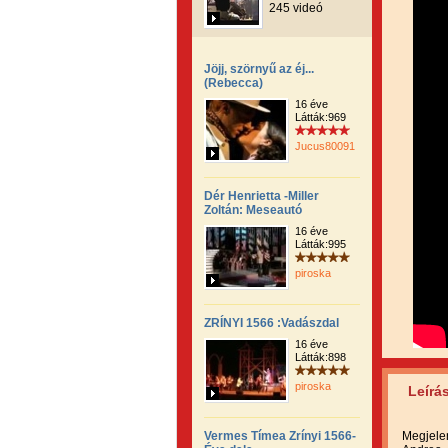
245 videó
Jöjj, szörnyű az éj...
(Rebecca)
16 éve
Látták:969
Jucus800919
Dér Henrietta -Miller
Zoltán: Meseautó
16 éve
Látták:995
piroska
ZRÍNYI 1566 :Vadászdal
16 éve
Látták:898
piroska
Leírá
Vermes Tímea Zrínyi 1566-
Megjelen