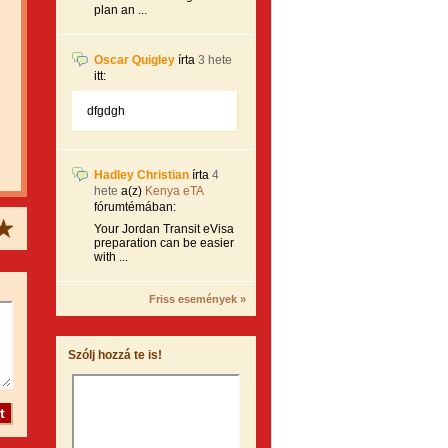
plan an ...
Oscar Quigley
írta
3 hete
itt:
dfgdgh
Hadley Christian
írta
4
hete
a(z)
Kenya eTA
fórumtémában:
Your Jordan Transit eVisa
preparation can be easier
with ...
Friss események »
Szólj hozzá te is!