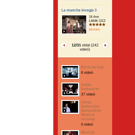
La mancha lovagja 3
16 éve
Látták:1112
piroska
12/31
oldal (242
videó)
Bereczki Zoli
6 videó
Izolda
kedvencei
37 videó
Lévay
Szilveszter
Nemzetközi
Musical
verseny
0 videó
Musical