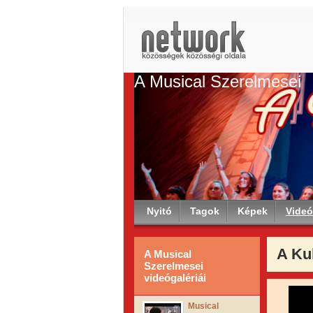
A Musical Szerelmesei
Nyitó
Tagok
Képek
Vide
A Ku
A Musical
Szerelmesei
videógalériái
Musical