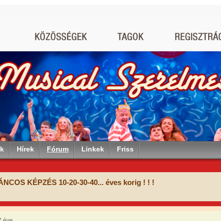
ók
Hírek
Fórum
Linkek
Friss
OS KÉPZÉS 10-20-30-40... éves korig ! ! !
7 éve