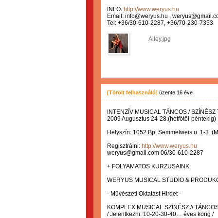
INFO:
http://www.weryus.hu
Email: info@weryus.hu , weryus@gmail.
Tel: +36/30-610-2287, +36/70-230-7353
Ailey.jpg
[Törölt felhasználó]
üzente
16 éve
INTENZÍV MUSICAL TÁNCOS / SZÍNÉSZ TÁ
2009 Augusztus 24-28.(hétfőtől-péntekig)
Helyszín: 1052 Bp. Semmelweis u. 1-3. (M
Regisztrálni:
http://www.weryus.hu
weryus@gmail.com 06/30-610-2287
+ FOLYAMATOS KURZUSAINK:
WERYUS MUSICAL STUDIO & PRODUKC
- Művészeti Oktatást Hirdet -
KOMPLEX MUSICAL SZÍNÉSZ // TÁNCO
/ Jelentkezni: 10-20-30-40… éves korig /