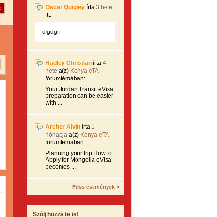
Oscar Quigley
írta
3 hete
itt:
dfgdgh
Hadley Christian
írta
4
hete
a(z)
Kenya eTA
fórumtémában:
Your Jordan Transit eVisa
preparation can be easier
with ...
Archer Alvin
írta
1
hónapja
a(z)
Kenya eTA
fórumtémában:
Planning your trip How to
Apply for Mongolia eVisa
becomes ...
Friss események »
Szólj hozzá te is!