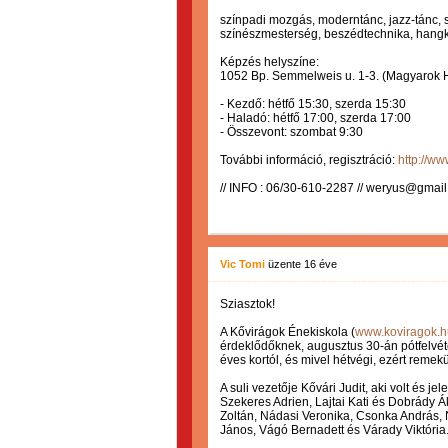
színpadi mozgás, moderntánc, jazz-tánc, sh
színészmesterség, beszédtechnika, hangk
Képzés helyszíne:
1052 Bp. Semmelweis u. 1-3. (Magyarok Há
- Kezdő: hétfő 15:30, szerda 15:30
- Haladó: hétfő 17:00, szerda 17:00
- Összevont: szombat 9:30
További információ, regisztráció:
http://w
// INFO : 06/30-610-2287 // weryus@gmail
Vic Tomi
üzente
16 éve
Sziasztok!
A Kővirágok Énekiskola (
www.koviragok.h
érdeklődőknek, augusztus 30-án pótfelvét
éves kortól, és mivel hétvégi, ezért remekü
A suli vezetője Kővári Judit, aki volt és
Szekeres Adrien, Lajtai Kati és Dobrády
Zoltán, Nádasi Veronika, Csonka András, 
János, Vágó Bernadett és Várady Viktória