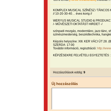
KOMPLEX MUSICAL SZÍNÉSZ / TÁNCOS
// 10-20-30-40… éves korig //
WERYUS MUSICAL STUDIO & PRODUKC
/- MŰVÉSZETI OKTATÁST HIRDET -/
színpadi mozgás, moderntánc, jazz-tánc, sho
színészmesterség, beszédtechnika, hangké
Képzés helyszíne: XIII. KER VÁCI ÚT 2
SZERDA: 17:00
További információ, regisztráció:
http://ww
KÉPZÉSEKRE FELVÉTELI EGYEZTETÉS : 06
Hozzászólások eddig:
9
Új hozzászólás