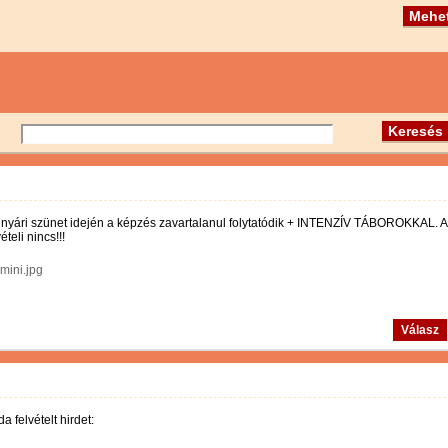
 a nyári szünet idején a képzés zavartalanul folytatódik + INTENZÍV TÁBOROKKAL. A
teli nincs!!!
mini.jpg
Válasz
 felvételt hirdet: