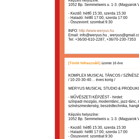
Képzés helyszíne:
1052 Bp. Semmelweis u. 1-3. (Magyarok Vi
- Kezdő: hétfő 15:30, szerda 15:30
- Haladó: hétfő 17:00, szerda 17:00
- Összevont: szombat 9:30
INFO:
http://www.weryus.hu
Email: info@weryus.hu , weryus@gmail.
Tel: +36/30-610-2287, +36/70-230-7353
[Törölt felhasználó]
üzente
16 éve
KOMPLEX MUSICAL TÁNCOS / SZÍNÉSZ
/ 10-20-30-40… éves korig /
WERYUS MUSICAL STUDIO & PRODUKC
- MŰVÉSZETI KÉPZÉST - hirdet:
színpadi mozgás, moderntánc, jazz-tánc, sh
színészmesterség, beszédtechnika, hangké
Képzés helyszíne:
1052 Bp. Semmelweis u. 1-3. (Magyarok Vi
- Kezdő: hétfő 15:30, szerda 15:30
- Haladó: hétfő 17:00, szerda 17:00
- Összevont: szombat 9:30