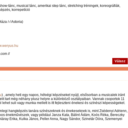
ow-tánc, musical tánc, amerikai step tánc, stretching tréningek, koreográfiák,
épzés, korrepetíció
za /-/ Astoria)
ww.weryus.hu
.com //
Válasz
u
) , amely heti egy napos, hétvégi képzéseket nyújt, elsősorban a musicalek iránt
elit tart még néhány plusz helyre a különböző osztályaiban. Vannak csoportok 11
l lehet suli vagy munka mellett is itt fejleszteni énekesi és színészi képességeket.
 jelenlegi hangképzés tanára színészeknek és énekeseknek is, mint Zsédenyi Adrienn,
 Ákos énekművészek, vagy például Janza Kata, Bálint Ádám, Koós Réka, Bereczky
Náray Erika, Kulka János, Peller Anna, Nagy Sándor, Szinetár Dóra, Szemenyei
.