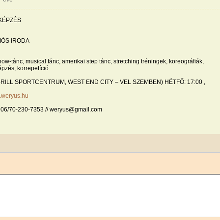
 KÉPZÉS
IÓS IRODA
w-tánc, musical tánc, amerikai step tánc, stretching tréningek, koreográfiák,
pzés, korrepetíció
8. (BRILL SPORTCENTRUM, WEST END CITY – VEL SZEMBEN) HÉTFŐ: 17:00 ,
w.weryus.hu
/70-230-7353 // weryus@gmail.com