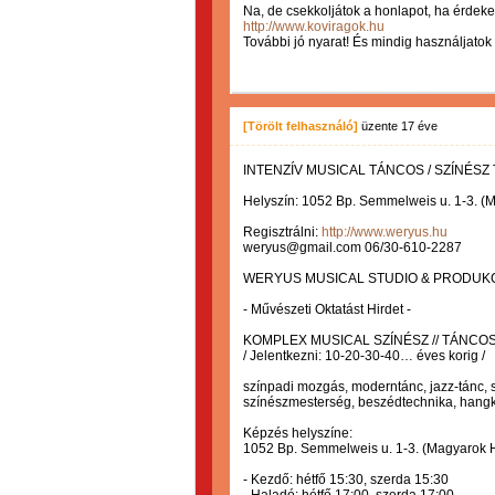
Na, de csekkoljátok a honlapot, ha érdeke
http://www.koviragok.hu
További jó nyarat! És mindig használjatok 
[Törölt felhasználó]
üzente
17 éve
INTENZÍV MUSICAL TÁNCOS / SZÍNÉSZ TÁBO
Helyszín: 1052 Bp. Semmelweis u. 1-3. (M
Regisztrálni:
http://www.weryus.hu
weryus@gmail.com 06/30-610-2287
WERYUS MUSICAL STUDIO & PRODUKC
- Művészeti Oktatást Hirdet -
KOMPLEX MUSICAL SZÍNÉSZ // TÁNCO
/ Jelentkezni: 10-20-30-40… éves korig /
színpadi mozgás, moderntánc, jazz-tánc, sh
színészmesterség, beszédtechnika, hangk
Képzés helyszíne:
1052 Bp. Semmelweis u. 1-3. (Magyarok Há
- Kezdő: hétfő 15:30, szerda 15:30