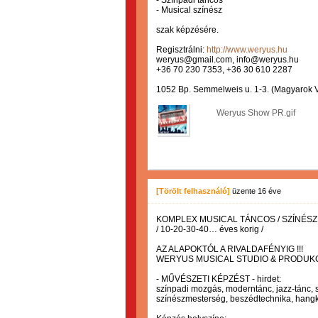
- Színpadi táncos
- Musical színész
szak képzésére.
Regisztrálni:
http://www.weryus.hu
weryus@gmail.com, info@weryus.hu
+36 70 230 7353, +36 30 610 2287
1052 Bp. Semmelweis u. 1-3. (Magyarok 
Weryus Show PR.gif
[Törölt felhasználó]
üzente
16 éve
KOMPLEX MUSICAL TÁNCOS / SZÍNÉSZ
/ 10-20-30-40… éves korig /
AZ ALAPOKTÓL A RIVALDAFÉNYIG !!!
WERYUS MUSICAL STUDIO & PRODUKC
- MŰVÉSZETI KÉPZÉST - hirdet:
színpadi mozgás, moderntánc, jazz-tánc, sh
színészmesterség, beszédtechnika, hangké