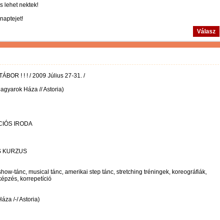
s lehet nektek!
naptejet!
Válasz
R ! ! ! / 2009 Július 27-31. /
agyarok Háza // Astoria)
IÓS IRODA
S KURZUS
ow-tánc, musical tánc, amerikai step tánc, stretching tréningek, koreográfiák,
épzés, korrepetíció
za /-/ Astoria)