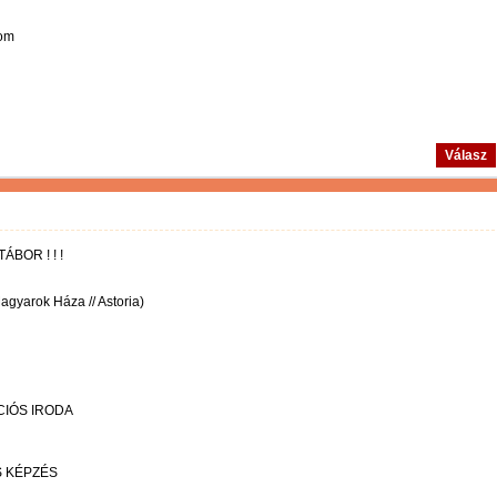
com
Válasz
BOR ! ! !
agyarok Háza // Astoria)
IÓS IRODA
S KÉPZÉS