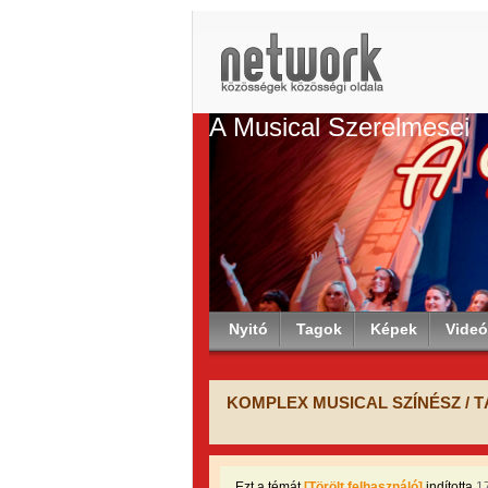
A Musical Szerelmesei
Nyitó
Tagok
Képek
Vide
KOMPLEX MUSICAL SZÍNÉSZ / TÁNC
Ezt a témát
[Törölt felhasználó]
indította
1