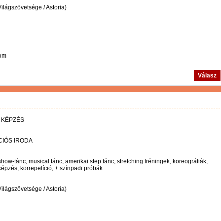
lágszövetsége / Astoria)
com
Válasz
 KÉPZÉS
IÓS IRODA
ow-tánc, musical tánc, amerikai step tánc, stretching tréningek, koreográfiák,
pzés, korrepetíció, + színpadi próbák
lágszövetsége / Astoria)