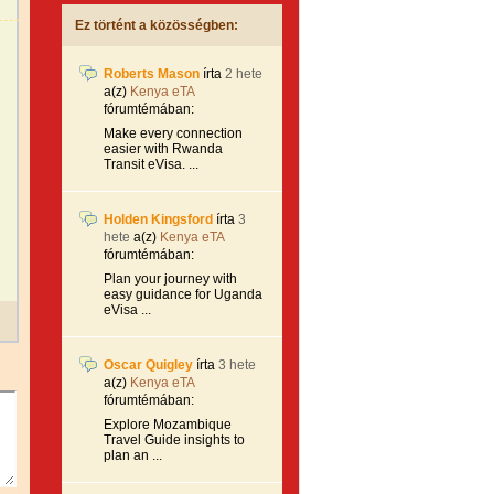
Ez történt a közösségben:
Roberts Mason
írta
2 hete
a(z)
Kenya eTA
fórumtémában:
Make every connection
easier with Rwanda
Transit eVisa. ...
Holden Kingsford
írta
3
hete
a(z)
Kenya eTA
fórumtémában:
Plan your journey with
easy guidance for Uganda
eVisa ...
Oscar Quigley
írta
3 hete
a(z)
Kenya eTA
fórumtémában:
Explore Mozambique
Travel Guide insights to
plan an ...