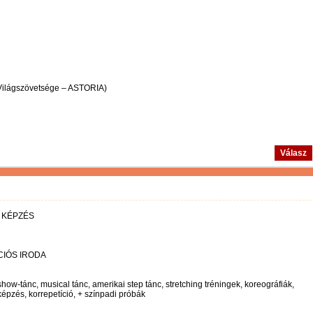
Világszövetsége – ASTORIA)
Válasz
 KÉPZÉS
IÓS IRODA
ow-tánc, musical tánc, amerikai step tánc, stretching tréningek, koreográfiák,
pzés, korrepetíció, + színpadi próbák